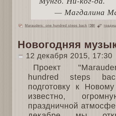
Мунго. Ни-ког-да.
— Магдалина Ма
Marauders: one hundred steps back
[
30
]
традиц
Новогодняя музык
12 декабря 2015, 17:30
Проект "Maraud
hundred steps bac
подготовку к Новому
известно, огромн
праздничной атмосфе
декабре мы отк