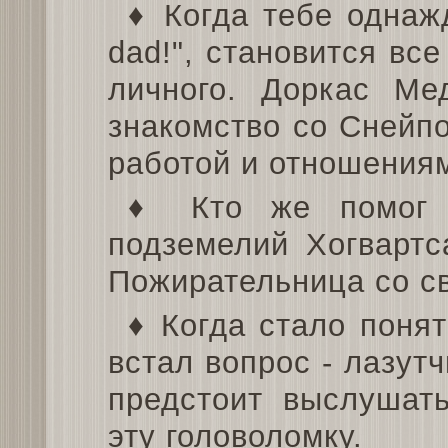
♦ Когда тебе однаж
dad!", становится вс
личного. Доркас Ме
знакомство со Снейпо
работой и отношениям
♦ Кто же помог 
подземелий Хогвартс
Пожирательница со с
♦ Когда стало понят
встал вопрос - лазут
предстоит выслушат
эту головоломку.