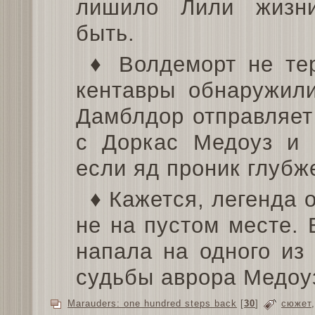
лишило Лили жизни.
быть.
♦ Волдеморт не тер
кентавры обнаружили
Дамблдор отправляет
с Доркас Медоуз и 
если яд проник глубж
♦ Кажется, легенда 
не на пустом месте. 
напала на одного из
судьбы аврора Медоу
Marauders: one hundred steps back
[
30
]
сюжет