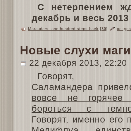
С нетерпением ж
декабрь и весь 2013 
Marauders: one hundred steps back
[
30
]
поздр
Новые слухи маги
22 декабря 2013, 22:20
Говорят, Дж
Саламандера привел
вовсе не горячее 
бороться с темн
Говорят, именно его
Мелифлуа – единств