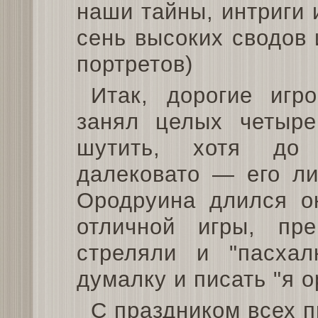
наши тайны, интриги
сень высоких сводов 
портретов)
Итак, дорогие игр
занял целых четыре
шутить, хотя до
далековато — его ли
Ородруина длился о
отличной игры, пр
стреляли и "пасхал
думалку и писать "я ор
С праздником всех п