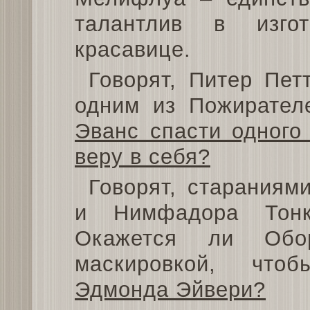
талантлив в изго
красавице.
Говорят, Питер Пет
одним из Пожирате
Эванс спасти одного
веру в себя?
Говорят, старания
и Нимфадора Тонк
Окажется ли Обор
маскировкой, чт
Эдмонда Эйвери?