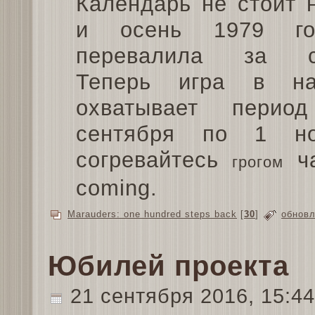
Календарь не стоит 
и осень 1979 г
перевалила за се
Теперь игра в на
охватывает пери
сентября по 1 но
согревайтесь
ча
грогом
coming.
Marauders: one hundred steps back
[
30
]
обнов
Юбилей проекта
21 сентября 2016, 15:4