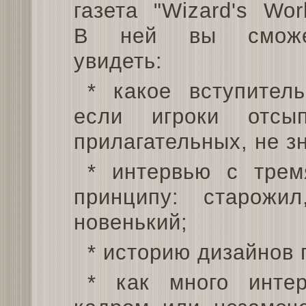
газета "Wizard's Worl
В ней вы сможе
увидеть:
* какое вступител
если игроки отсы
прилагательных, не з
* интервью с трем
принципу: старожи
новенький;
* историю дизайнов п
* как много интер