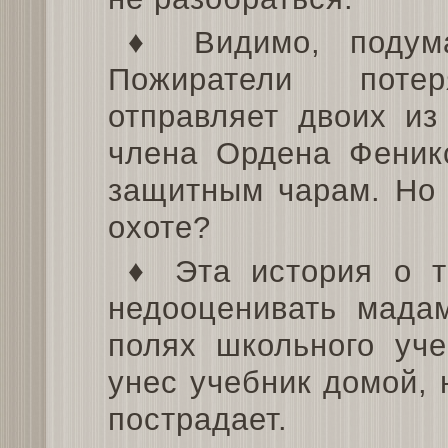
♦ Видимо, подум
Пожиратели поте
отправляет двоих из
члена Ордена Феникс
защитным чарам. Но 
охоте?
♦ Эта история о т
недооценивать мада
полях школьного уче
унес учебник домой, н
пострадает.