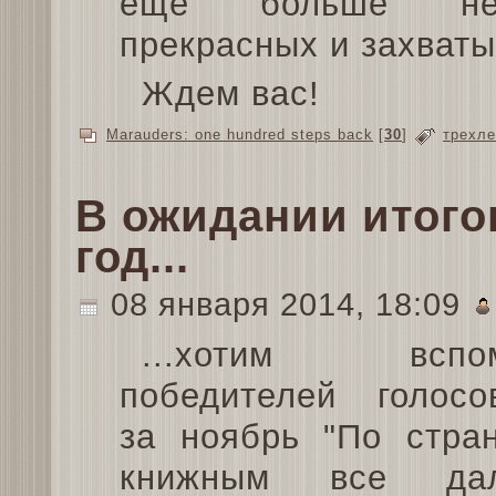
еще больше неве
прекрасных и захват
Ждем вас!
Marauders: one hundred steps back
[
30
]
трехле
В ожидании итого
год...
08 января 2014, 18:09
...хотим вспом
победителей голосо
за ноябрь "По стра
книжным все дал