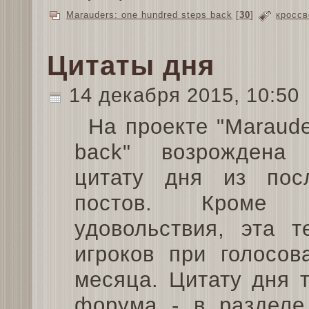
Marauders: one hundred steps back
[
30
]
кроссв
Цитаты дня
14 декабря 2015, 10:50
На проекте "Maraude
back" возрождена
цитату дня из пос
постов. Кроме оч
удовольствия, эта 
игроков при голосо
месяца. Цитату дня 
форума - в разделе 