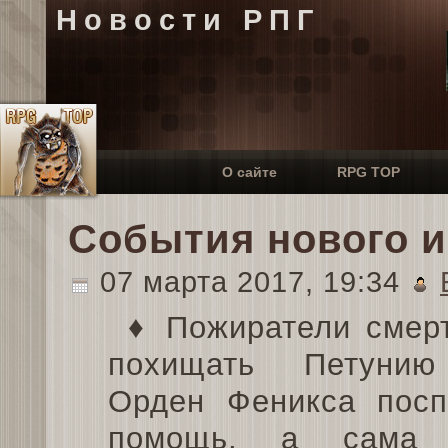
Новости РПГ
О сайте
RPG TOP
События нового иг
07 марта 2017, 19:34
♦ Пожиратели смер
похищать Петунию
Орден Феникса пос
помощь, а сама 