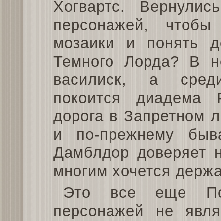
Хогвартс. Вернулис
персонажей, чтобы
мозаики и понять д
Темного Лорда? В н
василиск, а сред
покоится диадема 
дорога в Запретном л
и по-прежнему быв
Дамблдор доверяет н
многим хочется держ
Это все еще По
персонажей не явля