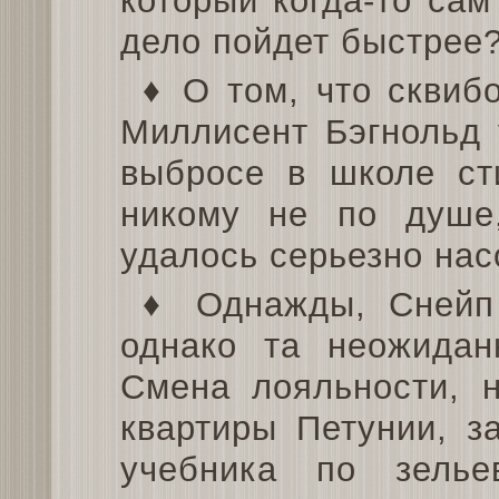
который когда-то са
дело пойдет быстрее
♦ О том, что сквиб
Миллисент Бэгнольд 
выбросе в школе ст
никому не по душе
удалось серьезно насо
♦ Однажды, Снейп 
однако та неожидан
Смена лояльности, н
квартиры Петунии, з
учебника по зелье