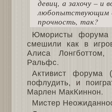
девиц, а захочу – и 
любопытствующим с
прочность, так?
Юмористы форума 
смешили как в игров
Алиса Лонгботтом
Ральфс.
Активист форума (
пофлудить, и поиграт
Марлен МакКиннон.
Мистер Неожиданнос