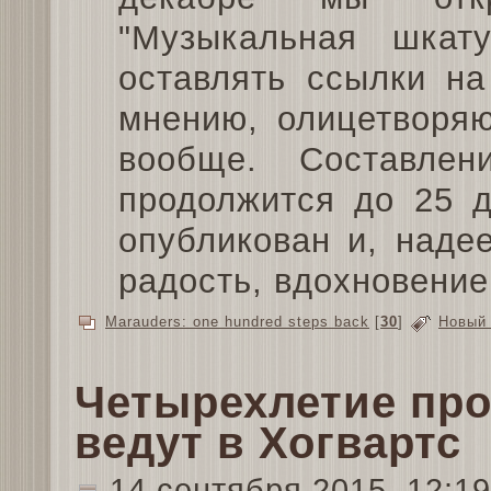
"Музыкальная шкат
оставлять ссылки на
мнению, олицетворя
вообще. Составлен
продолжится до 25 д
опубликован и, наде
радость, вдохновение
Marauders: one hundred steps back
[
30
]
Новый 
Четырехлетие про
ведут в Хогвартс
14 сентября 2015, 12:1