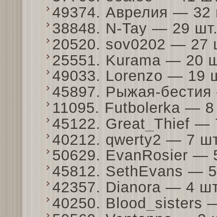
49374. Аврелия — 32
38848. N-Tay — 29 ш
20520. sov0202 — 27
25551. Kurama — 20 
49033. Lorenzo — 19
45897. Рыжая-бестия
11095. Futbolerka — 
45122. Great_Thief —
40212. qwerty2 — 7 ш
50629. EvanRosier — 
45812. SethEvans — 
42357. Dianora — 4 ш
40250. Blood_sisters