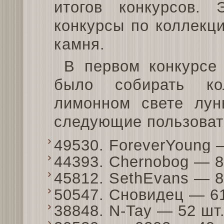
итогов конкурсов.
конкурсы по коллекци
камня.
В первом конкурсе
было собирать к
лимонном свете лу
следующие пользоват
49530. ForeverYoung
44393. Chernobog — 
45812. SethEvans — 
50547. Сновидец — 6
38848. N-Tay — 52 ш