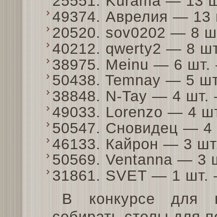
25551. Kurama — 13 
49374. Аврелия — 13
20520. sov0202 — 8 
40212. qwerty2 — 8 ш
38975. Meinu — 6 шт
50438. Temnay — 5 ш
38848. N-Tay — 4 шт
49033. Lorenzo — 4 ш
50547. Сновидец — 4
46133. Кайрон — 3 ш
50569. Ventanna — 3
31861. SVET — 1 шт.
В конкурсе для 
собирать столы для п