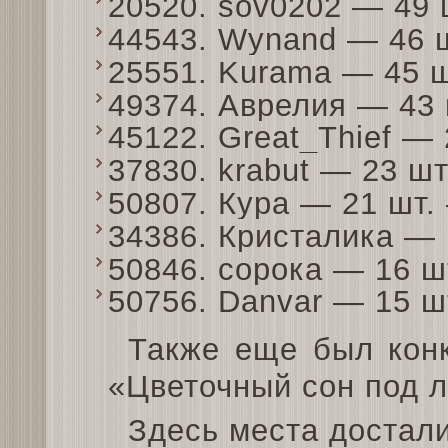
20520. sov0202 — 49
44543. Wynand — 46 
25551. Kurama — 45 
49374. Аврелия — 43
45122. Great_Thief —
37830. krabut — 23 ш
50807. Кура — 21 шт
34386. Кристалика —
50846. сорока — 16 
50756. Danvar — 15 
Также еще был конк
«Цветочный сон под л
Здесь места достали