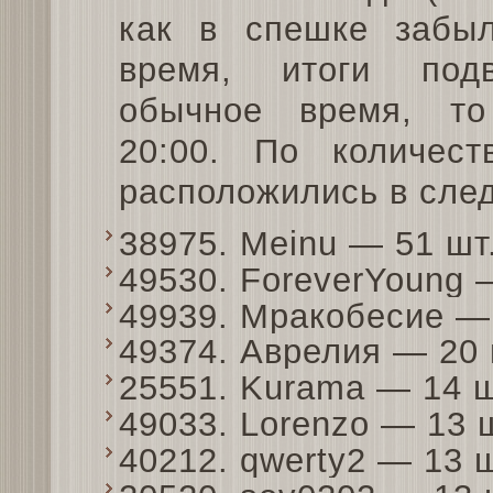
как в спешке забыл
время, итоги под
обычное время, т
20:00. По количест
расположились в сле
38975. Meinu — 51 ш
49530. ForeverYoung
49939. Мракобесие —
49374. Аврелия — 20
25551. Kurama — 14 
49033. Lorenzo — 13
40212. qwerty2 — 13 