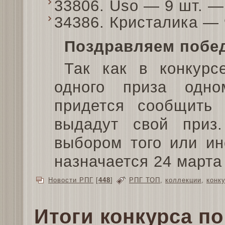
33806. Uso — 9 шт. 
34386. Кристалика —
Поздравляем побе
Так как в конкурс
одного приза одно
придется сообщить 
выдадут свой приз
выбором того или ин
назначается 24 марта 
Новости РПГ
[
448
]
РПГ ТОП
,
коллекции
,
конк
Итоги конкурса п