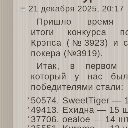
21 декабря 2025, 20:17
Пришло время п
итоги конкурса п
Крэпса (№3923) и с
покера (№3919).
Итак, в первом к
который у нас бы
победителями стали:
50574. SweetTiger — 
49413. Ехидна — 15 
37706. oealoe — 14 ш