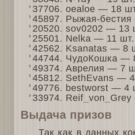
37706. oealoe — 18 ш
45897. Рыжая-бестия
20520. sov0202 — 13
25501. Nelka — 11 шт
42562. Ksanatas — 8
44744. ЧудоКошка — 
49374. Аврелия — 7 
45812. SethEvans — 
49776. bestworst — 4
33974. Reif_von_Grey
Выдача призов
Так как в данных ко