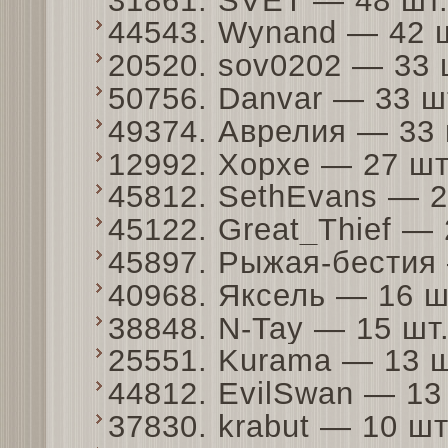
31861. SVET — 48 шт
44543. Wynand — 42 
20520. sov0202 — 33
50756. Danvar — 33 
49374. Аврелия — 33
12992. Xopxe — 27 ш
45812. SethEvans — 
45122. Great_Thief —
45897. Рыжая-бестия
40968. Яксель — 16 
38848. N-Tay — 15 ш
25551. Kurama — 13 
44812. EvilSwan — 1
37830. krabut — 10 ш