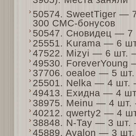
50574. SweetTiger — 
300 СМС-бонусов
50547. Сновидец — 7
25551. Kurama — 6 ш
47522. Mizyi — 6 шт.
49530. ForeverYoung
37706. oealoe — 5 шт
25501. Nelka — 4 шт.
49413. Ехидна — 4 ш
38975. Meinu — 4 шт
40212. qwerty2 — 4 ш
38848. N-Tay — 3 шт
45889. Avalon — 3 шт