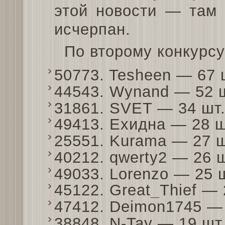
этой новости — там 
исчерпан.
По второму конкурсу
50773. Tesheen — 67
44543. Wynand — 52 
31861. SVET — 34 шт
49413. Ехидна — 28 
25551. Kurama — 27 
40212. qwerty2 — 26 
49033. Lorenzo — 25
45122. Great_Thief —
47412. Deimon1745 —
38848. N-Tay — 19 ш