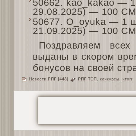
50662. kao_kakao — 1
29.08.2025) — 100 С
50677. O_oyuka — 1 ш
21.09.2025) — 100 С
Поздравляем всех
выданы в скором вре
бонусов на своей ст
Новости РПГ
[
448
]
РПГ ТОП
,
конкурсы
,
итоги