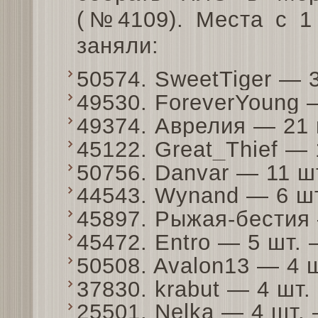
(№4109). Места с 1
заняли:
50574. SweetTiger — 
49530. ForeverYoung
49374. Аврелия — 21
45122. Great_Thief —
50756. Danvar — 11 
44543. Wynand — 6 ш
45897. Рыжая-бестия
45472. Entro — 5 шт.
50508. Avalon13 — 4 
37830. krabut — 4 шт
25501. Nelka — 4 шт.