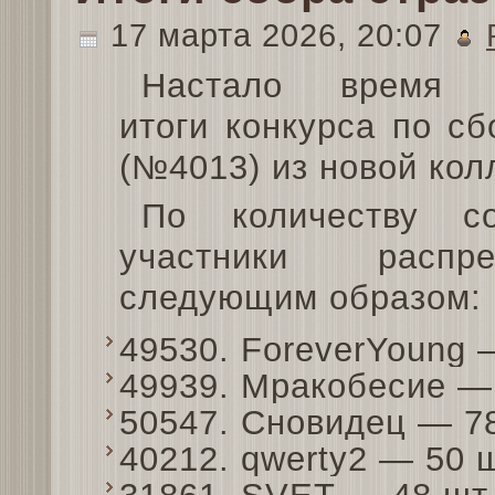
17 марта 2026, 20:07
Настало время п
итоги конкурса по сб
(№4013) из новой кол
По количеству со
участники распре
следующим образом:
49530. ForeverYoung
49939. Мракобесие —
50547. Сновидец — 7
40212. qwerty2 — 50 