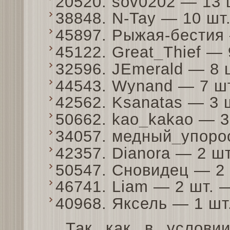
20520. sov0202 — 13
38848. N-Tay — 10 ш
45897. Рыжая-бестия
45122. Great_Thief —
32596. JEmerald — 8
44543. Wynand — 7 ш
42562. Ksanatas — 3
50662. kao_kakao — 
34057. медный_упоро
42357. Dianora — 2 ш
50547. Сновидец — 2
46741. Liam — 2 шт.
40968. Яксель — 1 ш
Так как в условии