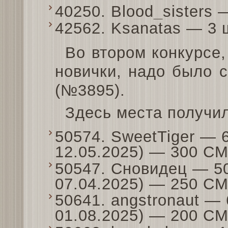
40250. Blood_sisters
42562. Ksanatas — 3 
Во втором конкурсе,
новички, надо было 
(№3895).
Здесь места получи
50574. SweetTiger — 
12.05.2025) — 300 С
50547. Сновидец — 50
07.04.2025) — 250 С
50641. angstronaut — 
01.08.2025) — 200 С