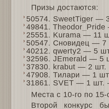
Призы достаются:
50574. SweetTiger — 
49841. Theodor_Pride
25551. Kurama — 11 
50547. Сновидец — 7
40212. qwerty2 — 5 ш
32596. JEmerald — 5
37830. krabut — 2 шт
47908. Тилари — 1 ш
31861. SVET — 1 шт.
Места с 10-го по 15-
Второй конкурс бы