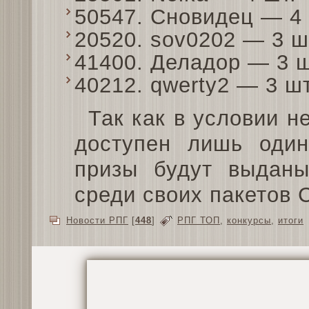
50547. Сновидец — 4
20520. sov0202 — 3 
41400. Деладор — 3 
40212. qwerty2 — 3 ш
Так как в условии н
доступен лишь оди
призы будут выданы
среди своих пакетов 
Новости РПГ
[
448
]
РПГ ТОП
,
конкурсы
,
итоги