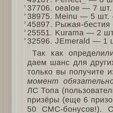
37706. oealoe — 7 шт
38975. Meinu — 5 шт
45897. Рыжая-бестия
25551. Kurama — 2 ш
32596. JEmerald — 1
Так как определил
даем шанс для других
только вы получите и
момент обязательно
ЛС Топа (пользовател
призёры (еще 6 призо
50 СМС-бонусов!). 