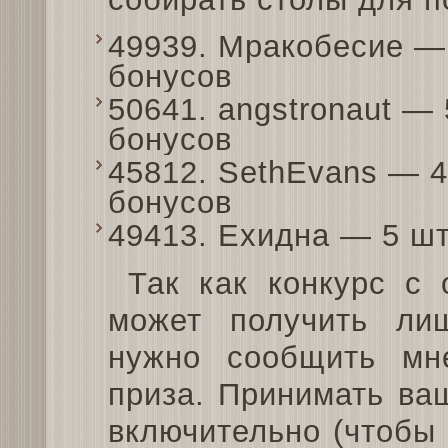
49939. Мракобесие — 
бонусов
50641. angstronaut — 
бонусов
45812. SethEvans — 4
бонусов
49413. Ехидна — 5 шт
Так как конкурс с 
может получить ли
нужно сообщить мн
приза. Принимать ва
включительно (чтобы