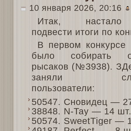
10 января 2026, 20:16
Итак, настало
подвести итоги по ко
В первом конкурсе
было собирать ор
рысаков (№3938). ЗД
заняли след
пользователи:
50547. Сновидец — 2
38848. N-Tay — 14 ш
50574. SweetTiger — 
49187. Perfect_ — 8 