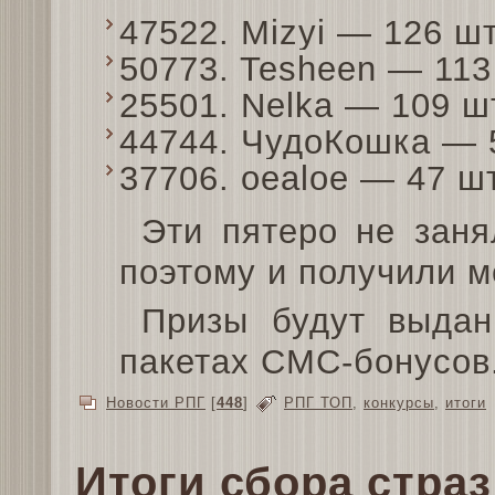
47522. Mizyi — 126 ш
50773. Tesheen — 11
25501. Nelka — 109 
44744. ЧудоКошка — 
37706. oealoe — 47 ш
Эти пятеро не заня
поэтому и получили м
Призы будут выдан
пакетах СМС-бонусов
Новости РПГ
[
448
]
РПГ ТОП
,
конкурсы
,
итоги
Итоги сбора страз