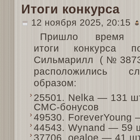
Итоги конкурса
12 ноября 2025, 20:15
Пришло время п
итоги конкурса п
Сильмарилл (№3873
расположились сл
образом:
25501. Nelka — 131 ш
СМС-бонусов
49530. ForeverYoung
44543. Wynand — 59 
37706. oealoe — 41 ш