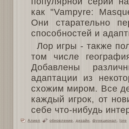
популярной серии на
как "Vampyre: Masque
Они старательно пе
способностей и адап
Лор игры - также по
том числе географи
Добавлены различ
адаптации из некот
схожим миром. Все де
каждый игрок, от нов
себе что-нибудь инте
Алиел
обновление
,
дизайн
,
функционал
,
lore