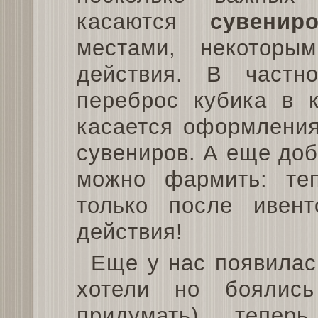
касаются
сувенир
местами, некоторы
действия. В частн
переброс кубика в к
касается оформления
сувениров. А еще доб
можно фармить: те
только после ивен
действия!
Еще у нас появила
хотели но боялис
придумать) тепер