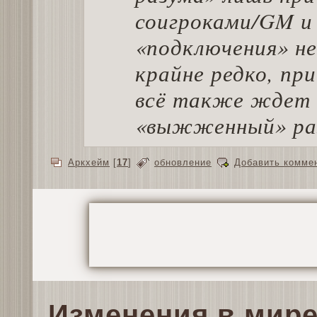
соигроками/GM и 
«подключения» не
крайне редко, пр
всё также ждет 
«выжженный» ра
Аркхейм
[
17
]
обновление
Добавить комме
Изменения в мир