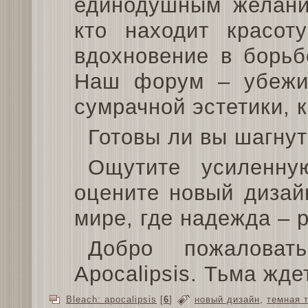
единодушным желани
кто находит красот
вдохновение в борьб
Наш форум – убежи
сумрачной эстетики, к
Готовы ли вы шагну
Ощутите усиленну
оцените новый дизай
мире, где надежда – р
Добро пожаловат
Apocalipsis. Тьма ждет
Bleach: apocalipsis
[
6
]
новый дизайн
,
темная 