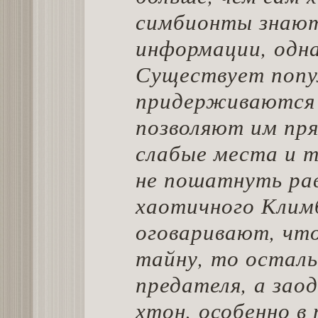
симбионты знают
информации, одна
Существует попу
придерживаются 
позволяют им пря
слабые места и т
не пошатнуть рав
хаотичного Климб
оговаривают, чт
тайну, то остал
предателя, а зао
хтон, особенно в