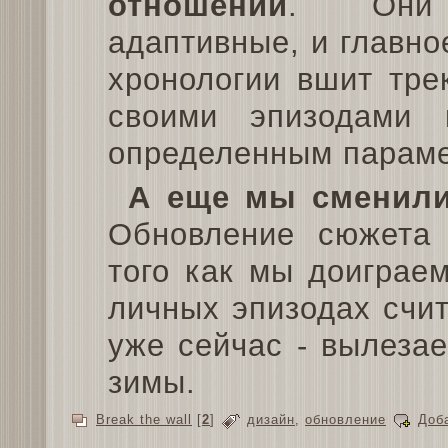
отношений
. Они 
адаптивные, и главн
хронологии вшит тре
своими эпизодами
определенным параме
А еще мы сменили
Обновление сюжета 
того как мы доиграе
личных эпизодах счи
уже сейчас - вылеза
зимы.
Break the wall
[
2
]
дизайн
,
обновление
Доб