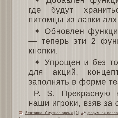
✦ Добавлен функци
где будут хранит
питомцы из лавки алх
✦ Обновлен функци
— теперь эти 2 фун
кнопки.
✦ Упрощен и без т
для акций, конце
заполнять в форме те
P. S. Прекрасную 
наши игроки, взяв за
Вентанна. Смутное время
[
2
]
форумная ролев