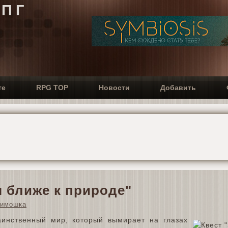
РПГ
те
RPG TOP
Новости
Добавить
ы ближе к природе"
тимошка
аинственный мир, который вымирает на глазах