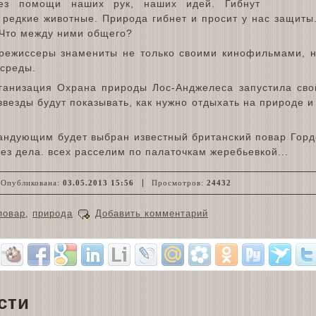
без помощи наших рук, наших идей. Гибнут
 редкие животные. Природа гибнет и просит у нас защиты
Что между ними общего?
режиссеры знамениты не только своими кинофильмами, н
среды.
анизация Охрана природы Лос-Анджелеса запустила свой
звезды будут показывать, как нужно отдыхать на природе и
ндующим будет выбран известный британский повар Горд
без дела. всех расселим по палаточкам жеребьевкой...
Опубликована:
03.05.2013 15:56
Просмотров:
24432
повар
,
природа
Добавить комментарий
сти