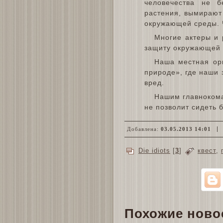
человечества не 
растения, вымирают
окружающей среды. 
Многие актеры и 
защиту окружающей 
Наша местная орг
природе», где наши 
вред.
Нашим главнокома
не позволит сидеть 
Добавлена:
03.05.2013 14:01
Die idiots
[
3
]
квест
,
Похожие ново