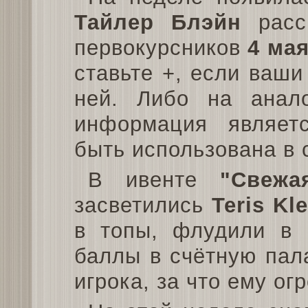
Тайлер Блэйн
расс
первокурсников
4 мая
ставьте +, если ваш
ней. Либо на анало
информация являет
быть использована в 
В ивенте
"Свежа
засветились
Teris Kl
в топы, флудили в п
баллы в счётную пала
игрока, за что ему ог