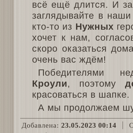
всё ещё длится. И з
заглядывайте в наш
кто-то из
Нужных
геро
хочет к нам, соглас
скоро оказаться дом
очень вас ждём!
Победителями не
Кроули
, поэтому
д
красоваться в шапке.
А мы продолжаем шу
Добавлена:
23.05.2023 00:14
О