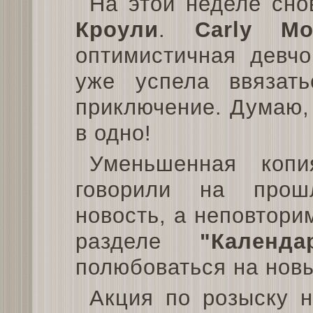
На этой неделе сно
Кроули
.
Carly Mo
оптимистичная девчо
уже успела ввяза
приключение. Думаю, 
в одно!
Уменьшенная копи
говорили на прош
новость, а неповтори
разделе
"Календ
полюбоваться на нов
Акция по розыску 