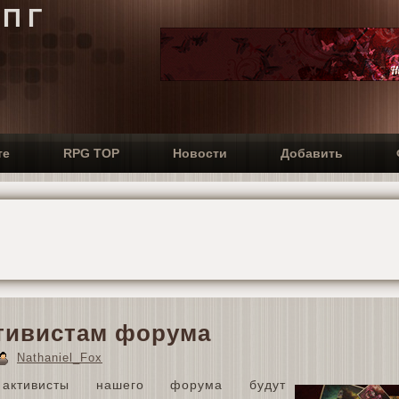
РПГ
те
RPG TOP
Новости
Добавить
ктивистам форума
Nathaniel_Fox
ктивисты нашего форума будут