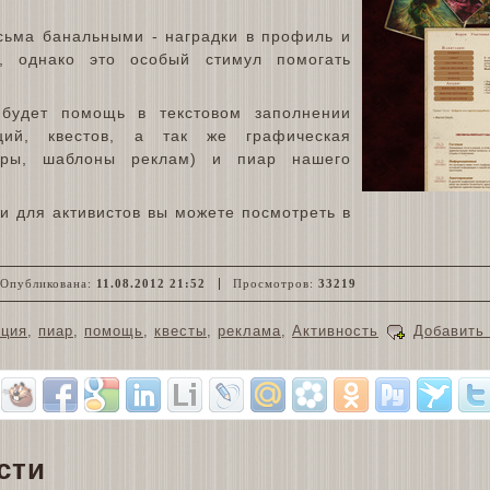
сьма банальными - наградки в профиль и
, однако это особый стимул помогать
 будет помощь в текстовом заполнении
ий, квестов, а так же графическая
ары, шаблоны реклам) и пиар нашего
и для активистов вы можете посмотреть в
публикована:
11.08.2012 21:52
Просмотров:
33219
кция
,
пиар
,
помощь
,
квесты
,
реклама
,
Активность
Добавить
сти