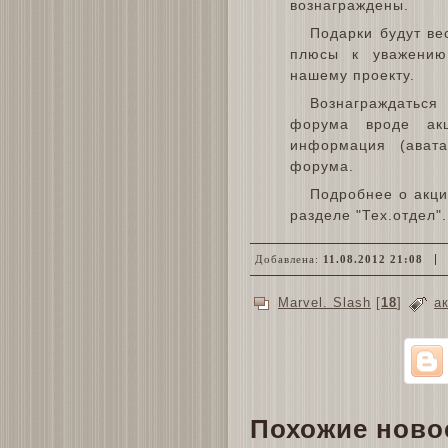
вознаграждены.
Подарки будут ве
плюсы к уважению
нашему проекту.
Вознаграждаться
форума вроде акц
информация (ават
форума.
Подробнее о акци
разделе "Тех.отдел".
Добавлена:
11.08.2012 21:08
О
Marvel. Slash
[
18
]
а
Похожие ново