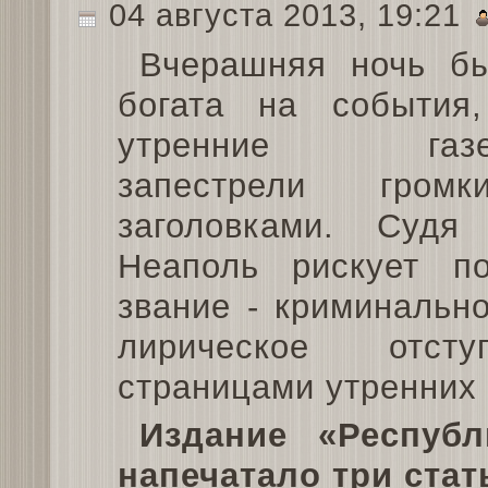
04 августа 2013, 19:21
Вчерашняя ночь б
богата на события
утренние газе
запестрели громк
заголовками. Судя
Неаполь рискует п
звание - криминальн
лирическое отст
страницами утренних 
Издание «Республ
напечатало три стат