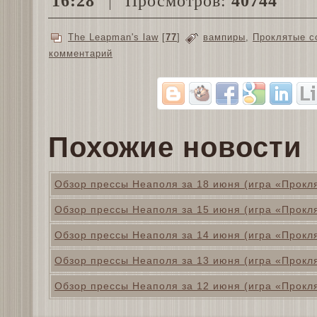
16:28
Просмотров:
40744
The Leapman's law
[
77
]
вампиры
,
Проклятые с
комментарий
Похожие новости
Обзор прессы Неаполя за 18 июня (игра «Прокл
Обзор прессы Неаполя за 15 июня (игра «Прокл
Обзор прессы Неаполя за 14 июня (игра «Прокл
Обзор прессы Неаполя за 13 июня (игра «Прокл
Обзор прессы Неаполя за 12 июня (игра «Прокл