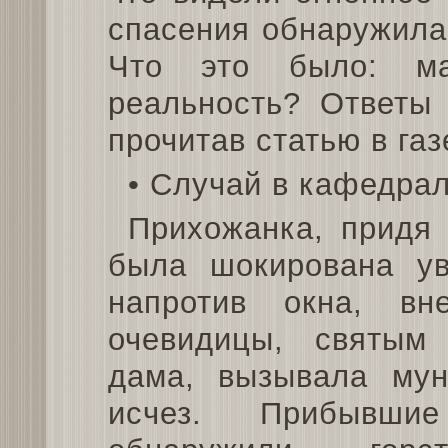
спасения обнаружила,
Что это было: ма
реальность? Ответы 
прочитав статью в газ
• Случай в кафедра
Прихожанка, придя
была шокирована у
напротив окна, вн
очевидицы, святым
дама, вызывала му
исчез. Прибывш