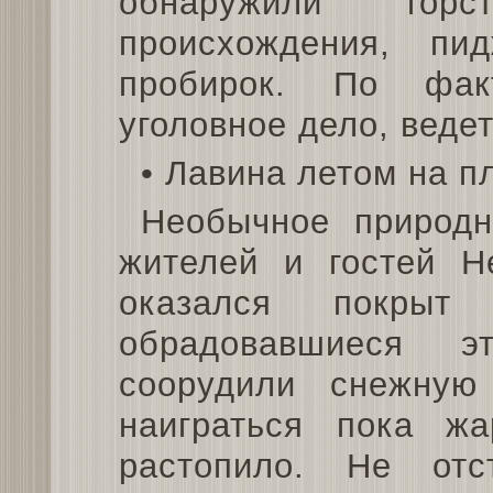
обнаружили горс
происхождения, пи
пробирок. По фак
уголовное дело, веде
• Лавина летом на п
Необычное природн
жителей и гостей Не
оказался покрыт 
обрадовавшиеся э
соорудили снежную 
наиграться пока ж
растопило. Не отс