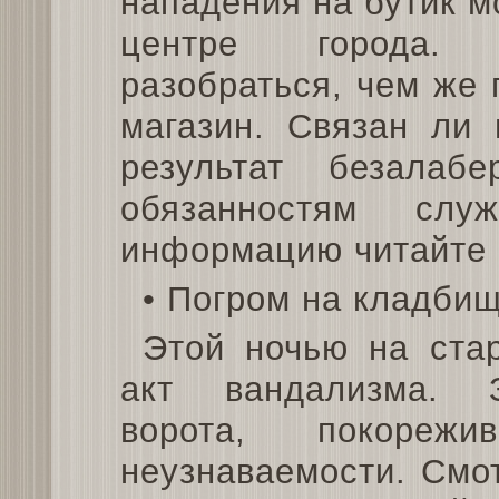
нападения на бутик 
центре города. 
разобраться, чем же 
магазин. Связан ли
результат безалаб
обязанностям слу
информацию читайте н
• Погром на кладбищ
Этой ночью на ста
акт вандализма. 
ворота, покоре
неузнаваемости. Смо