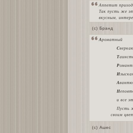
Аппетит приход
Так пусть же эт
вкусным, интере
(с) Бранд
А
роматный
С
верка
Т
аинст
Р
омант
И
зыска
А
вантю
Н
еповт
и все э
Пусть ж
своим цвет
(с) Ашес