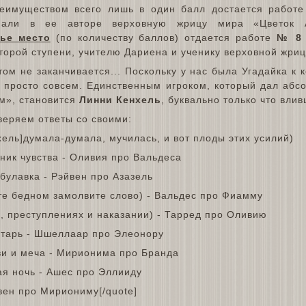
имуществом всего лишь в один балл достается работе
нали в ее авторе верховную жрицу мира «Цветок 
тье место
(по количеству баллов) отдается работе
№ 8 
торой ступени, учителю Дариена и ученику верховной жр
ом не заканчивается... Поскольку у нас была Угадайка к к
е просто совсем. Единственным игроком, который дал абс
ом», становится
Линни Кенхель
, буквально только что вли
веряем ответы со своими:
ель]думала-думала, мучилась, и вот плоды этих усилий)
тник чувства - Оливия про Вальдеса
булавка - Рэйвен про Азазель
уте бедном замолвите слово) - Вальдес про Фиамму
и, преступлениях и наказании) - Тарред про Оливию
нтарь - Шшеллаар про Элеонору
ви и меча - Мирионима про Бранда
ая ночь - Ашес про Эллииду
вен про Мириониму[/quote]