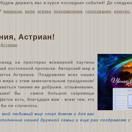
 будем держать вас в курсе последних событий! До следую
вакансии
,
роли
,
игроки
,
поздравление
,
голосование
,
конкурс
ния, Астриан!
Астриан
назад на просторах всемирной паутины
ей постоянной прописки. Авторский мир в
веток Астриана. Поздравляю всех наших
й мира с этим замечательным праздником!
аваться такими же добрыми, отзывчивыми,
выми! Вы - самое большое сокровище
веток есть, благодаря вам - всем тем, кто
 бы ни случилось.
о мой любимый мир стал домом и для вас
ополнение нашей дружной семьи и еще раз поздравляю с 