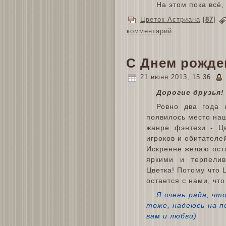
На этом пока всё,
Цветок Астриана
[
87
]
комментарий
С Днем рожде
21 июня 2013, 15:36
Дорогие друзья!
Ровно два года 
появилось место наш
жанре фэнтези - Ц
игроков и обитателе
Искренне желаю ост
яркими и терпели
Цветка! Потому что Ц
остается с нами, что
Я очень рада, чт
тоже, надеюсь на п
вам и любви)