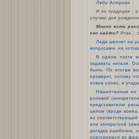
Леди Астриан
И по традиции - а
случаю дня рождени
Много есть расс
его найти?
Итак...
Леди шепчет на уш
вопросами, на котор
В одном посте м
задавать нельзя. О
быть.
По итогам воп
проверит, потому чт
новое слово, и угад
Нашептанные на у
ролевой (конкретно
представителю расы
целом (вроде воина,
из соответствующей
или конкретной (им
догадка ошибочна, 
повторяемся во фра