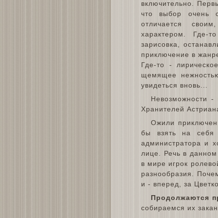
включительно. Первы
что выбор очень 
отличается своим
характером. Где-т
зарисовка, останав
приключение в жанре
Где-то - лирическо
щемящее нежностью
увидеться вновь...
Невозможности - 
Хранителей Астриана
Ожили приключен
бы взять на себя 
администратора и х
лице. Речь в данном
в мире игрок ролево
разнообразия. Почем
и - вперед, за Цветк
Продолжаются п
собираемся их закан