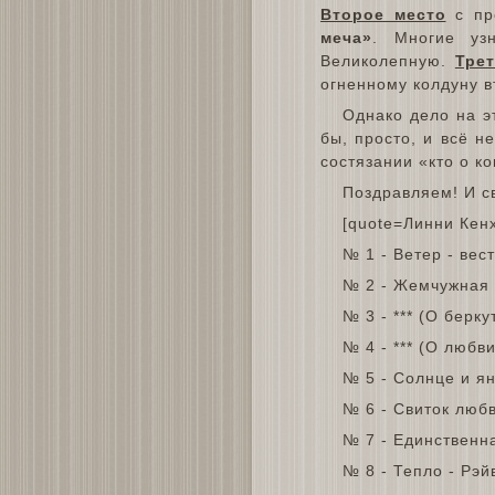
Второе место
с пре
меча»
. Многие уз
Великолепную.
Тре
огненному колдуну в
Однако дело на эт
бы, просто, и всё н
состязании «кто о к
Поздравляем! И с
[quote=Линни Кенх
№ 1 - Ветер - вес
№ 2 - Жемчужная 
№ 3 - *** (О берк
№ 4 - *** (О любв
№ 5 - Солнце и я
№ 6 - Свиток люб
№ 7 - Единственн
№ 8 - Тепло - Рэй