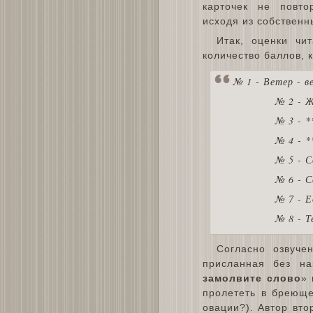
карточек не повто
исходя из собственн
Итак, оценки чи
количество баллов, 
№ 1 - Ветер - в
№ 2 - Ж
№ 3 - *
№ 4 - *
№ 5 - С
№ 6 - С
№ 7 - Е
№ 8 - Т
Согласно озвуч
присланная без на
замолвите слово
»
пролететь в бреюще
овации?). Автор вт