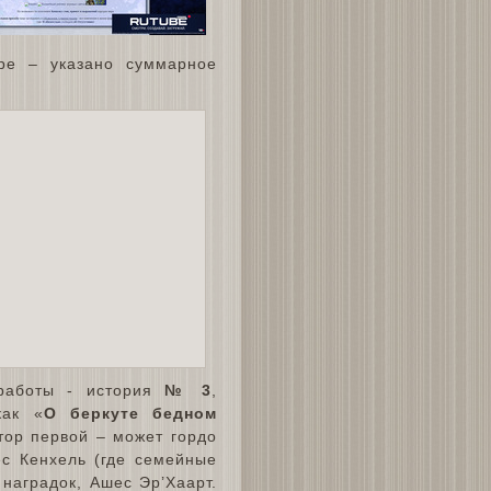
ре – указано суммарное
работы - история
№ 3
,
как «
О беркуте бедном
тор первой – может гордо
ес Кенхель (где семейные
наградок, Ашес Эр’Хаарт.