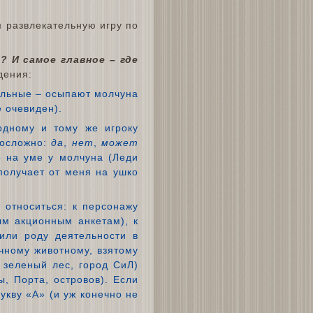
ем развлекательную игру по
? И самое главное – где
дения:
тальные – осыпают молчуна
е очевиден).
одному и тому же игроку
носложно:
да
,
нет
,
может
о на уме у молчуна (Леди
 получает от меня на ушко
 относиться: к персонажу
ым акционным анкетам), к
 или роду деятельности в
ычному животному, взятому
 зеленый лес, город СиЛ)
, Порта, островов). Если
кву «А» (и уж конечно не