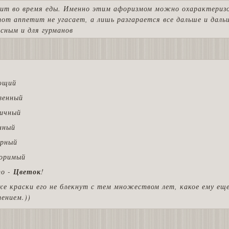
ит во время еды. Именно этим афоризмом можно охарактеризо
от аппетит не угасает, а лишь разгарается все дальше и даль
сным и для гурманов
ющий
венный
ичный
нный
рный
оримый
то -
Цветок
!
е краски его не блекнут с тем множеством лет, какое ему ещ
ением.))