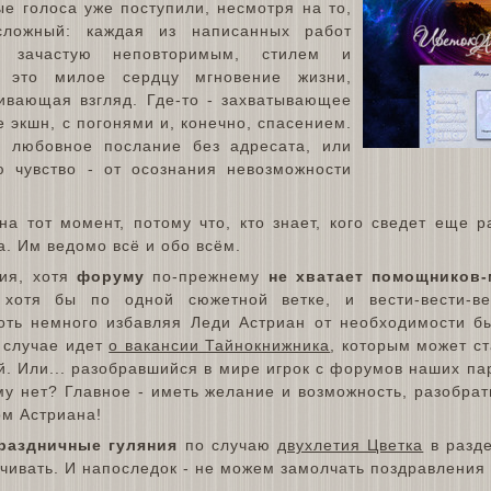
е голоса уже поступили, несмотря на то,
сложный: каждая из написанных работ
, зачастую неповторимым, стилем и
о это милое сердцу мгновение жизни,
ливающая взгляд. Где-то - захватывающее
 экшн, с погонями и, конечно, спасением.
е любовное послание без адресата, или
 чувство - от осознания невозможности
на тот момент, потому что, кто знает, кого сведет еще р
. Им ведомо всё и обо всём.
ия, хотя
форуму
по-прежнему
не хватает помощников-
хотя бы по одной сюжетной ветке, и вести-вести-вес
оть немного избавляя Леди Астриан от необходимости б
 случае идет
о вакансии Тайнокнижника
, которым может с
й. Или... разобравшийся в мире игрок с форумов наших па
у нет? Главное - иметь желание и возможность, разобрат
ом Астриана!
раздничные гуляния
по случаю
двухлетия Цветка
в разде
чивать. И напоследок - не можем замолчать поздравления