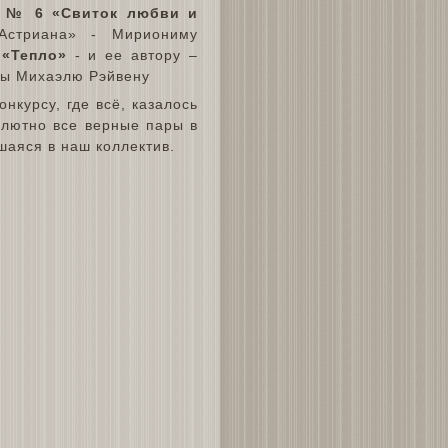
№ 6 «Свиток любви и
Астриана» - Мириониму
«Тепло»
- и ее автору –
ицы Михаэлю Рэйвену
онкурсу, где всё, казалось
олютно все верные пары в
вшаяся в наш коллектив.