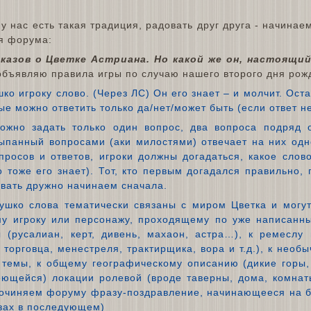
 у нас есть такая традиция, радовать друг друга - начина
я форума:
казов о Цветке Астриана. Но какой же он, настоящий
 объявляю правила игры по случаю нашего второго дня рож
ко игроку слово. (Через ЛС) Он его знает – и молчит. Ос
ые можно ответить только да/нет/может быть (если ответ н
ожно задать только один вопрос, два вопроса подряд 
сыпанный вопросами (аки милостями) отвечает на них од
росов и ответов, игроки должны догадаться, какое слов
о тоже его знает). Тот, кто первым догадался правильно,
ывать дружно начинаем сначала.
шко слова тематически связаны с миром Цветка и могут
му игроку или персонажу, проходящему по уже написанн
 (русалиан, керт, дивень, махаон, астра…), к ремеслу
 торговца, менестреля, трактирщика, вора и т.д.), к необ
 темы, к общему географическому описанию (дикие горы,
еющейся) локации ролевой (вроде таверны, дома, комнаты
сочиняем форуму фразу-поздравление, начинающееся на бу
зах в последующем)