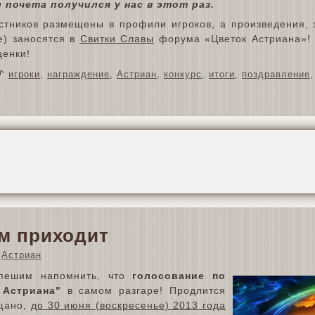
 почета получился у нас в этот раз.
стников размещены в профили игроков, а произведения,
е) заносятся в
Свитки Славы
форума «Цветок Астриана»! 
ценки!
игроки
,
награждение
,
Астриан
,
конкурс
,
итоги
,
поздравление
ам приходит
Астриан
пешим напомнить, что
голосование по
 Астриана"
в самом разгаре! Продлится
ещано,
до 30 июня (воскресенье) 2013 года