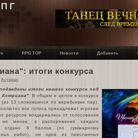
РПГ
те
RPG TOP
Новости
Добавить
ана": итоги конкурса
Астриан
 подведены итоги нашего конкурса под
ь Астриана"
. В общем и целом в конкурсе
 (из 13 сложившихся по жеребьевке пар),
 абсолютно все голоса принадлежат игрокам
их ресурсов воздержались от голосования
 не менее, в распоряжение каждого
о отдано 8 баллов (по суммарному
анных работ), ни одна из присланных