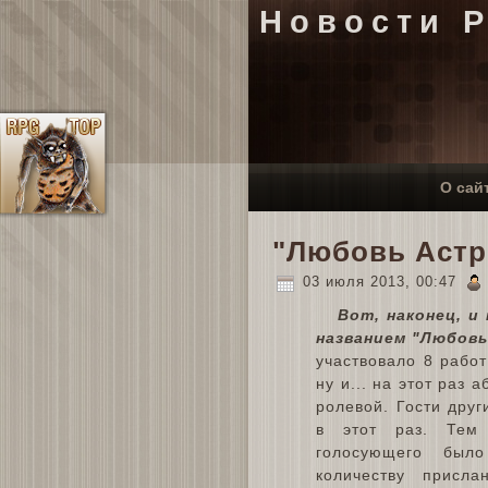
Новости 
О сай
"Любовь Астри
03 июля 2013, 00:47
Вот, наконец, и
названием "Любов
участвовало 8 работ
ну и... на этот раз
ролевой. Гости друг
в этот раз. Тем
голосующего был
количеству присл