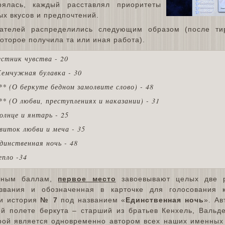
рялась, каждый расставлял приоритеты
ых вкусов и предпочтений.
тателей распределились следующим образом (после ти
которое получила та или иная работа).
естник чувства - 20
емчужная булавка - 30
** (О беркуте бедном замолвите слово) - 48
** (О любви, преступлениях и наказании) - 31
олнце и янтарь - 25
виток любви и меча - 35
динственная ночь - 48
епло -34
енным баллам,
первое место
завоевывают целых две 
звания и обозначенная в карточке для голосования 
 и история
№ 7
под названием «
Единственная ночь
». Ав
й полете беркута – старший из братьев Кенхель, Вальд
орой является одновременно автором всех наших именных 